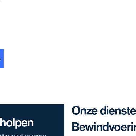
n.
n
Onze dienste
eholpen
Bewindvoeri
ij nemen direct contact