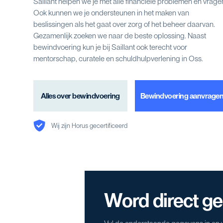
Saillant helpen we je met alle financiële problemen en vrage
Ook kunnen we je ondersteunen in het maken van
beslissingen als het gaat over zorg of het beheer daarvan.
Gezamenlijk zoeken we naar de beste oplossing. Naast
bewindvoering kun je bij Saillant ook terecht voor
mentorschap, curatele en schuldhulpverlening in Oss.
Alles over bewindvoering
Bewindvoering aanvrage
Wij zijn Horus gecertificeerd
Word direct g
Vul de onderstaande gegevens in en w