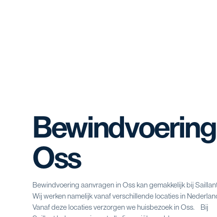
Bewindvoering
Oss
Bewindvoering aanvragen in Oss kan gemakkelijk bij Saillant
Wij werken namelijk vanaf verschillende locaties in Nederlan
Vanaf deze locaties verzorgen we huisbezoek in Oss. Bij