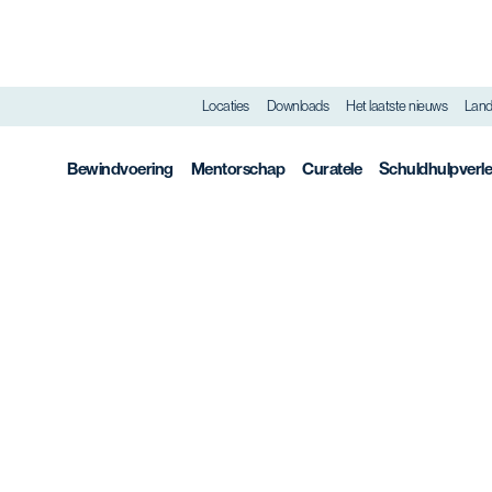
Locaties
Downloads
Het laatste nieuws
Lande
Bewindvoering
Mentorschap
Curatele
Schuldhulpverl